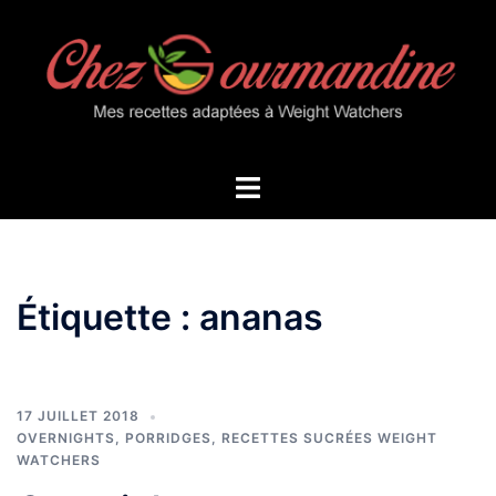
Aller
au
contenu
Ouvrir/fermer
le
menu
Étiquette :
ananas
17 JUILLET 2018
OVERNIGHTS, PORRIDGES
,
RECETTES SUCRÉES WEIGHT
WATCHERS