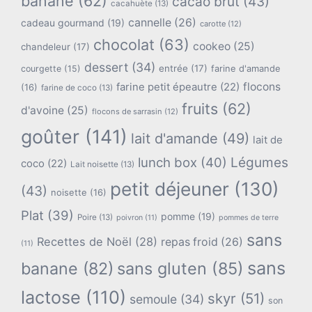
banane
(62)
cacao brut
(43)
cacahuète
(13)
cannelle
(26)
cadeau gourmand
(19)
carotte
(12)
chocolat
(63)
cookeo
(25)
chandeleur
(17)
dessert
(34)
entrée
(17)
farine d'amande
courgette
(15)
flocons
farine petit épeautre
(22)
(16)
farine de coco
(13)
fruits
(62)
d'avoine
(25)
flocons de sarrasin
(12)
goûter
(141)
lait d'amande
(49)
lait de
lunch box
(40)
Légumes
coco
(22)
Lait noisette
(13)
petit déjeuner
(130)
(43)
noisette
(16)
Plat
(39)
pomme
(19)
Poire
(13)
poivron
(11)
pommes de terre
sans
Recettes de Noël
(28)
repas froid
(26)
(11)
sans
banane
(82)
sans gluten
(85)
lactose
(110)
skyr
(51)
semoule
(34)
son