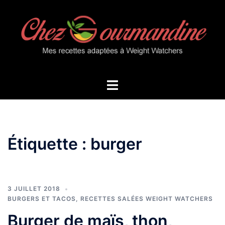
Aller
au
contenu
Ouvrir/fermer
le
menu
Étiquette :
burger
3 JUILLET 2018
BURGERS ET TACOS
,
RECETTES SALÉES WEIGHT WATCHERS
Burger de maïs, thon,