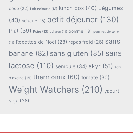
lunch box
(40)
Légumes
coco
(22)
Lait noisette
(13)
petit déjeuner
(130)
(43)
noisette
(16)
Plat
(39)
pomme
(19)
Poire
(13)
poivron
(11)
pommes de terre
sans
Recettes de Noël
(28)
repas froid
(26)
(11)
sans
banane
(82)
sans gluten
(85)
lactose
(110)
skyr
(51)
semoule
(34)
son
thermomix
(60)
tomate
(30)
d'avoine
(15)
Weight Watchers
(210)
yaourt
soja
(28)