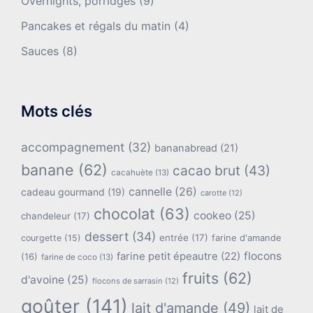
Overnights, porridges
(9)
Pancakes et régals du matin
(4)
Sauces
(8)
Mots clés
accompagnement
(32)
bananabread
(21)
banane
(62)
cacao brut
(43)
cacahuète
(13)
cannelle
(26)
cadeau gourmand
(19)
carotte
(12)
chocolat
(63)
cookeo
(25)
chandeleur
(17)
dessert
(34)
entrée
(17)
farine d'amande
courgette
(15)
flocons
farine petit épeautre
(22)
(16)
farine de coco
(13)
fruits
(62)
d'avoine
(25)
flocons de sarrasin
(12)
goûter
(141)
lait d'amande
(49)
lait de