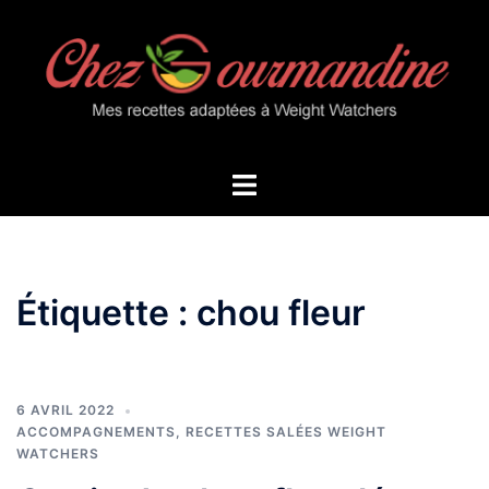
Aller
au
contenu
Ouvrir/fermer
le
menu
Étiquette :
chou fleur
6 AVRIL 2022
ACCOMPAGNEMENTS
,
RECETTES SALÉES WEIGHT
WATCHERS