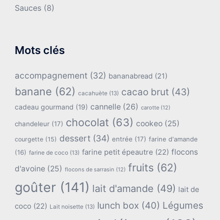
Sauces
(8)
Mots clés
accompagnement
(32)
bananabread
(21)
banane
(62)
cacao brut
(43)
cacahuète
(13)
cannelle
(26)
cadeau gourmand
(19)
carotte
(12)
chocolat
(63)
cookeo
(25)
chandeleur
(17)
dessert
(34)
entrée
(17)
farine d'amande
courgette
(15)
flocons
farine petit épeautre
(22)
(16)
farine de coco
(13)
fruits
(62)
d'avoine
(25)
flocons de sarrasin
(12)
goûter
(141)
lait d'amande
(49)
lait de
lunch box
(40)
Légumes
coco
(22)
Lait noisette
(13)