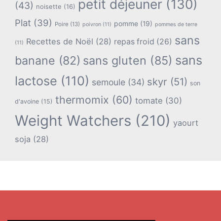
petit déjeuner
(130)
(43)
noisette
(16)
Plat
(39)
pomme
(19)
Poire
(13)
poivron
(11)
pommes de terre
sans
Recettes de Noël
(28)
repas froid
(26)
(11)
sans
banane
(82)
sans gluten
(85)
lactose
(110)
skyr
(51)
semoule
(34)
son
thermomix
(60)
tomate
(30)
d'avoine
(15)
Weight Watchers
(210)
yaourt
soja
(28)