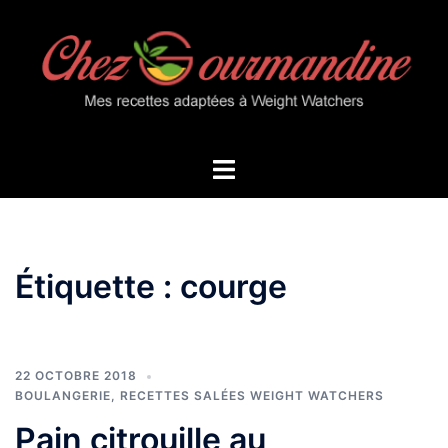
Aller
au
contenu
Ouvrir/fermer
le
menu
Étiquette :
courge
22 OCTOBRE 2018
BOULANGERIE
,
RECETTES SALÉES WEIGHT WATCHERS
Pain citrouille au