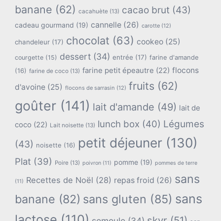
banane
(62)
cacao brut
(43)
cacahuète
(13)
cannelle
(26)
cadeau gourmand
(19)
carotte
(12)
chocolat
(63)
cookeo
(25)
chandeleur
(17)
dessert
(34)
entrée
(17)
farine d'amande
courgette
(15)
flocons
farine petit épeautre
(22)
(16)
farine de coco
(13)
fruits
(62)
d'avoine
(25)
flocons de sarrasin
(12)
goûter
(141)
lait d'amande
(49)
lait de
lunch box
(40)
Légumes
coco
(22)
Lait noisette
(13)
petit déjeuner
(130)
(43)
noisette
(16)
Plat
(39)
pomme
(19)
Poire
(13)
poivron
(11)
pommes de terre
sans
Recettes de Noël
(28)
repas froid
(26)
(11)
sans
banane
(82)
sans gluten
(85)
lactose
(110)
skyr
(51)
semoule
(34)