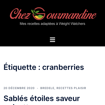
Aller
au
contenu
Ouvrir/fermer
le
menu
Étiquette :
cranberries
20 DÉCEMBRE 2020
BREDELE
,
RECETTES PLAISIR
Sablés étoiles saveur