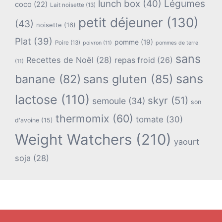
lunch box
(40)
Légumes
coco
(22)
Lait noisette
(13)
petit déjeuner
(130)
(43)
noisette
(16)
Plat
(39)
pomme
(19)
Poire
(13)
poivron
(11)
pommes de terre
sans
Recettes de Noël
(28)
repas froid
(26)
(11)
sans
banane
(82)
sans gluten
(85)
lactose
(110)
skyr
(51)
semoule
(34)
son
thermomix
(60)
tomate
(30)
d'avoine
(15)
Weight Watchers
(210)
yaourt
soja
(28)