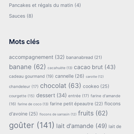
Pancakes et régals du matin
(4)
Sauces
(8)
Mots clés
accompagnement
(32)
bananabread
(21)
banane
(62)
cacao brut
(43)
cacahuète
(13)
cannelle
(26)
cadeau gourmand
(19)
carotte
(12)
chocolat
(63)
cookeo
(25)
chandeleur
(17)
dessert
(34)
entrée
(17)
farine d'amande
courgette
(15)
flocons
farine petit épeautre
(22)
(16)
farine de coco
(13)
fruits
(62)
d'avoine
(25)
flocons de sarrasin
(12)
goûter
(141)
lait d'amande
(49)
lait de