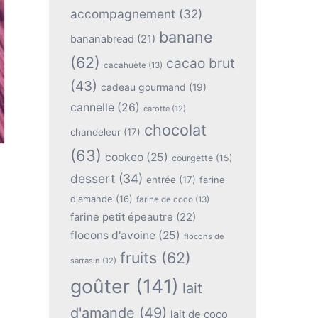
accompagnement
(32)
banane
bananabread
(21)
(62)
cacao brut
cacahuète
(13)
(43)
cadeau gourmand
(19)
cannelle
(26)
carotte
(12)
chocolat
chandeleur
(17)
(63)
cookeo
(25)
courgette
(15)
dessert
(34)
entrée
(17)
farine
d'amande
(16)
farine de coco
(13)
farine petit épeautre
(22)
flocons d'avoine
(25)
flocons de
fruits
(62)
sarrasin
(12)
goûter
(141)
lait
d'amande
(49)
lait de coco