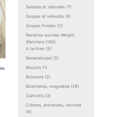
Salades et taboulés
(7)
Soupes et veloutés
(8)
Soupes froides
(2)
Recettes sucrées Weight
Watchers
(140)
A tartiner
(5)
Bananabread
(5)
Biscuits
(1)
vée
Boissons
(2)
Bowlcakes, mugcakes
(26)
Clafoutis
(3)
Crèmes, entremets, verrines
(6)