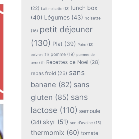
lunch box
(22)
Lait noisette
(13)
(40)
Légumes
(43)
noisette
petit déjeuner
(16)
(130)
Plat
(39)
Poire
(13)
pomme
(19)
poivron
(11)
pommes de
Recettes de Noël
(28)
terre
(11)
sans
repas froid
(26)
banane
(82)
sans
sans
gluten
(85)
lactose
(110)
semoule
skyr
(51)
(34)
son d'avoine
(15)
thermomix
(60)
tomate