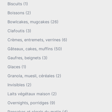
Biscuits
(1)
Boissons
(2)
Bowlcakes, mugcakes
(26)
Clafoutis
(3)
Crèmes, entremets, verrines
(6)
Gâteaux, cakes, muffins
(50)
Gaufres, beignets
(3)
Glaces
(1)
Granola, muesli, céréales
(2)
Invisibles
(2)
Laits végétaux maison
(2)
Overnights, porridges
(9)
Pancakes et régals du matin
(4)