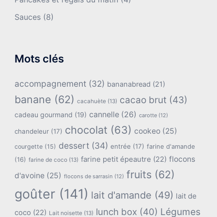
Sauces
(8)
Mots clés
accompagnement
(32)
bananabread
(21)
banane
(62)
cacao brut
(43)
cacahuète
(13)
cannelle
(26)
cadeau gourmand
(19)
carotte
(12)
chocolat
(63)
cookeo
(25)
chandeleur
(17)
dessert
(34)
entrée
(17)
farine d'amande
courgette
(15)
flocons
farine petit épeautre
(22)
(16)
farine de coco
(13)
fruits
(62)
d'avoine
(25)
flocons de sarrasin
(12)
goûter
(141)
lait d'amande
(49)
lait de
lunch box
(40)
Légumes
coco
(22)
Lait noisette
(13)