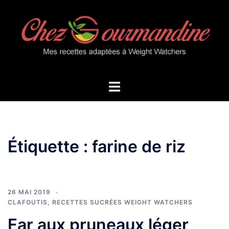
Aller
au
contenu
Ouvrir/fermer
le
menu
Étiquette :
farine de riz
26 MAI 2019
CLAFOUTIS
,
RECETTES SUCRÉES WEIGHT WATCHERS
Far aux pruneaux léger