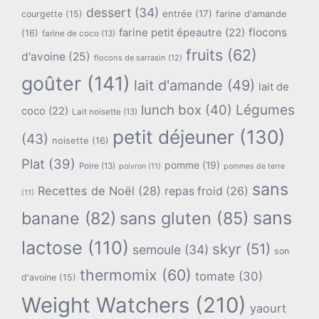
dessert
(34)
entrée
(17)
farine d'amande
courgette
(15)
flocons
farine petit épeautre
(22)
(16)
farine de coco
(13)
fruits
(62)
d'avoine
(25)
flocons de sarrasin
(12)
goûter
(141)
lait d'amande
(49)
lait de
lunch box
(40)
Légumes
coco
(22)
Lait noisette
(13)
petit déjeuner
(130)
(43)
noisette
(16)
Plat
(39)
pomme
(19)
Poire
(13)
poivron
(11)
pommes de terre
sans
Recettes de Noël
(28)
repas froid
(26)
(11)
sans
banane
(82)
sans gluten
(85)
lactose
(110)
skyr
(51)
semoule
(34)
son
thermomix
(60)
tomate
(30)
d'avoine
(15)
Weight Watchers
(210)
yaourt