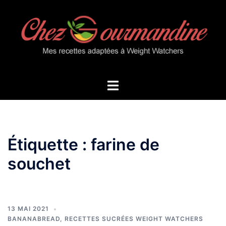
Aller
au
contenu
Ouvrir/fermer
le
menu
Étiquette :
farine de
souchet
13 MAI 2021
BANANABREAD
,
RECETTES SUCRÉES WEIGHT WATCHERS