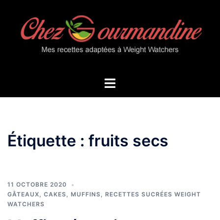
Aller
au
contenu
Ouvrir/fermer
le
menu
Étiquette :
fruits secs
11 OCTOBRE 2020
GÂTEAUX, CAKES, MUFFINS
,
RECETTES SUCRÉES WEIGHT
WATCHERS