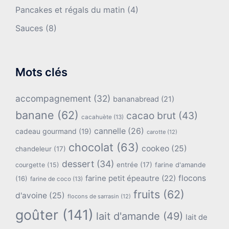
Pancakes et régals du matin
(4)
Sauces
(8)
Mots clés
accompagnement
(32)
bananabread
(21)
banane
(62)
cacao brut
(43)
cacahuète
(13)
cannelle
(26)
cadeau gourmand
(19)
carotte
(12)
chocolat
(63)
cookeo
(25)
chandeleur
(17)
dessert
(34)
entrée
(17)
farine d'amande
courgette
(15)
flocons
farine petit épeautre
(22)
(16)
farine de coco
(13)
fruits
(62)
d'avoine
(25)
flocons de sarrasin
(12)
goûter
(141)
lait d'amande
(49)
lait de