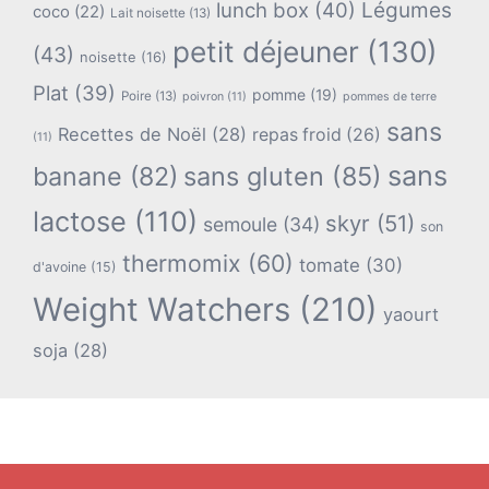
lunch box
(40)
Légumes
coco
(22)
Lait noisette
(13)
petit déjeuner
(130)
(43)
noisette
(16)
Plat
(39)
pomme
(19)
Poire
(13)
poivron
(11)
pommes de terre
sans
Recettes de Noël
(28)
repas froid
(26)
(11)
sans
banane
(82)
sans gluten
(85)
lactose
(110)
skyr
(51)
semoule
(34)
son
thermomix
(60)
tomate
(30)
d'avoine
(15)
Weight Watchers
(210)
yaourt
soja
(28)