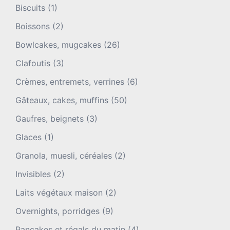
Biscuits
(1)
Boissons
(2)
Bowlcakes, mugcakes
(26)
Clafoutis
(3)
Crèmes, entremets, verrines
(6)
Gâteaux, cakes, muffins
(50)
Gaufres, beignets
(3)
Glaces
(1)
Granola, muesli, céréales
(2)
Invisibles
(2)
Laits végétaux maison
(2)
Overnights, porridges
(9)
Pancakes et régals du matin
(4)