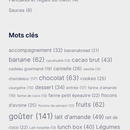
Sauces
(8)
Mots clés
accompagnement
(32)
bananabread
(21)
banane
(62)
cacao brut
(43)
cacahuète
(13)
cannelle
(26)
cadeau gourmand
(19)
carotte
(12)
chocolat
(63)
cookeo
(25)
chandeleur
(17)
dessert
(34)
entrée
(17)
farine d'amande
courgette
(15)
flocons
farine petit épeautre
(22)
(16)
farine de coco
(13)
fruits
(62)
d'avoine
(25)
flocons de sarrasin
(12)
goûter
(141)
lait d'amande
(49)
lait de
lunch box
(40)
Légumes
coco
(22)
Lait noisette
(13)