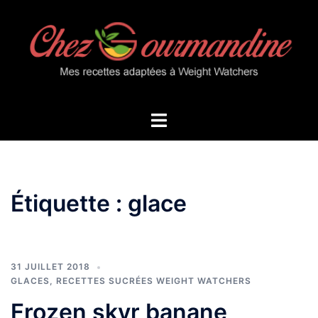
Aller
au
contenu
Ouvrir/fermer
le
menu
Étiquette :
glace
31 JUILLET 2018
GLACES
,
RECETTES SUCRÉES WEIGHT WATCHERS
Frozen skyr banane