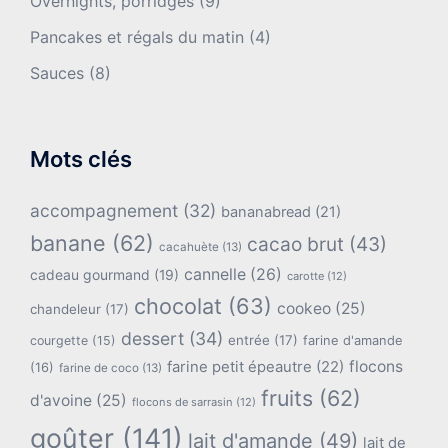
Overnights, porridges
(9)
Pancakes et régals du matin
(4)
Sauces
(8)
Mots clés
accompagnement
(32)
bananabread
(21)
banane
(62)
cacao brut
(43)
cacahuète
(13)
cannelle
(26)
cadeau gourmand
(19)
carotte
(12)
chocolat
(63)
cookeo
(25)
chandeleur
(17)
dessert
(34)
entrée
(17)
farine d'amande
courgette
(15)
flocons
farine petit épeautre
(22)
(16)
farine de coco
(13)
fruits
(62)
d'avoine
(25)
flocons de sarrasin
(12)
goûter
(141)
lait d'amande
(49)
lait de