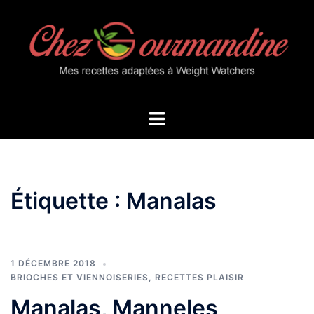
Aller
au
contenu
Ouvrir/fermer
le
menu
Étiquette :
Manalas
1 DÉCEMBRE 2018
BRIOCHES ET VIENNOISERIES
,
RECETTES PLAISIR
Manalas, Manneles