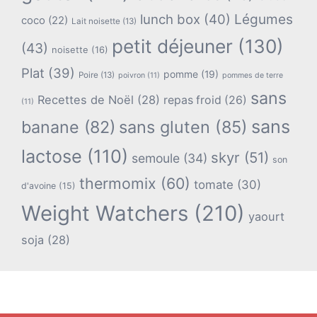
lunch box
(40)
Légumes
coco
(22)
Lait noisette
(13)
petit déjeuner
(130)
(43)
noisette
(16)
Plat
(39)
pomme
(19)
Poire
(13)
poivron
(11)
pommes de terre
sans
Recettes de Noël
(28)
repas froid
(26)
(11)
sans
banane
(82)
sans gluten
(85)
lactose
(110)
skyr
(51)
semoule
(34)
son
thermomix
(60)
tomate
(30)
d'avoine
(15)
Weight Watchers
(210)
yaourt
soja
(28)